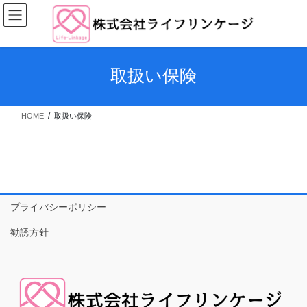
コ
ナ
ン
ビ
テ
ゲ
ン
ー
ツ
シ
取扱い保険
へ
ョ
ス
ン
キ
に
HOME
取扱い保険
ッ
移
プ
動
プライバシーポリシー
勧誘方針