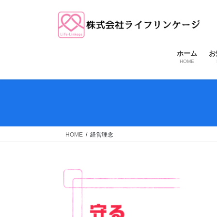
コ
ナ
ン
ビ
テ
ゲ
ン
ー
ツ
シ
ホーム
お
HOME
へ
ョ
ス
ン
キ
に
ッ
移
プ
動
HOME
経営理念