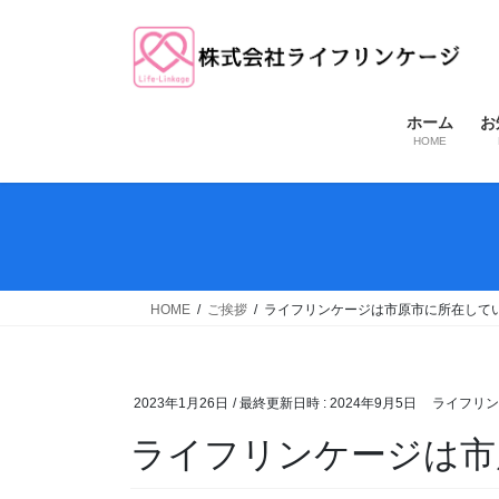
コ
ナ
ン
ビ
テ
ゲ
ン
ー
ツ
シ
ホーム
お
HOME
へ
ョ
ス
ン
キ
に
ッ
移
プ
動
HOME
ご挨拶
ライフリンケージは市原市に所在して
2023年1月26日
/ 最終更新日時 :
2024年9月5日
ライフリン
ライフリンケージは市