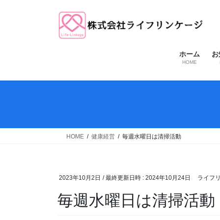
コ
ナ
ン
ビ
テ
ゲ
ン
ー
ツ
シ
ホーム
お
HOME
へ
ョ
ス
ン
キ
に
ッ
移
プ
動
HOME
健康経営
毎週水曜日は清掃活動
2023年10月2日
/ 最終更新日時 :
2024年10月24日
ライフ
毎週水曜日は清掃活動