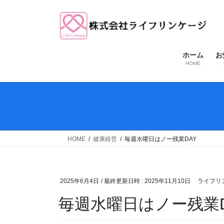
コ
ナ
ン
ビ
テ
ゲ
ン
ー
ツ
シ
ホーム
お
HOME
へ
ョ
ス
ン
キ
に
ッ
移
プ
動
HOME
健康経営
毎週水曜日はノー残業DAY
2025年6月4日
/ 最終更新日時 :
2025年11月10日
ライフリ
毎週水曜日はノー残業D